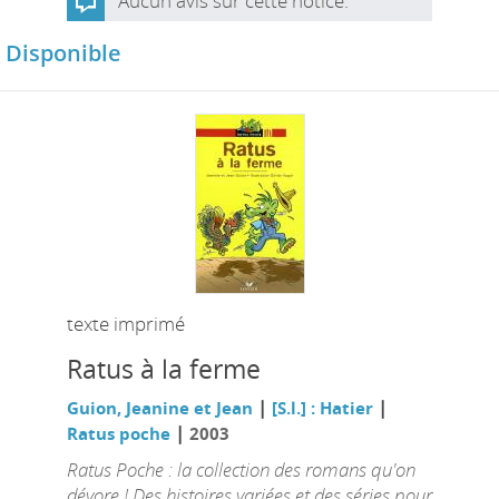
Aucun avis sur cette notice.
Disponible
texte imprimé
Ratus à la ferme
|
|
Guion, Jeanine et Jean
[S.l.] : Hatier
|
Ratus poche
2003
Ratus Poche : la collection des romans qu'on
dévore ! Des histoires variées et des séries pour