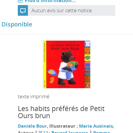
Plus d'information...
Aucun avis sur cette notice.
Disponible
texte imprimé
Les habits préférés de Petit
Ours brun
Danièle Bour
, Illustrateur ;
Marie Aubinais
,
|
|
Auteur
[S.l.] : Bayard Jeunesse
Pomme