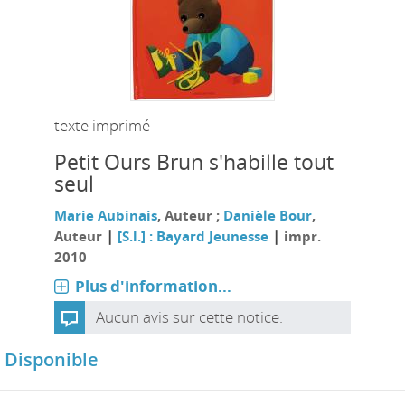
texte imprimé
Petit Ours Brun s'habille tout
seul
Marie Aubinais
, Auteur ;
Danièle Bour
,
|
|
Auteur
[S.l.] : Bayard Jeunesse
impr.
2010
Plus d'information...
Aucun avis sur cette notice.
Disponible