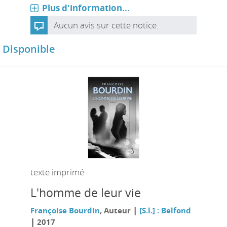
Plus d'information...
Aucun avis sur cette notice.
Disponible
texte imprimé
L'homme de leur vie
|
Françoise Bourdin
, Auteur
[S.l.] : Belfond
|
2017