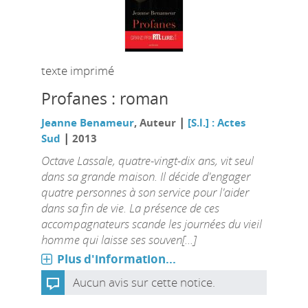
texte imprimé
Profanes : roman
|
Jeanne Benameur
, Auteur
[S.l.] : Actes
|
Sud
2013
Octave Lassale, quatre-vingt-dix ans, vit seul
dans sa grande maison. Il décide d'engager
quatre personnes à son service pour l'aider
dans sa fin de vie. La présence de ces
accompagnateurs scande les journées du vieil
homme qui laisse ses souven[...]
Plus d'information...
Aucun avis sur cette notice.