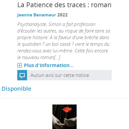
La Patience des traces : roman
Jeanne Benameur
2022
Psychanalyste, Simon a fait profession
d'écouter les autres, au risque de faire taire sa
propre histoire. À la faveur d'une brèche dans
le quotidien ? un bol cassé ? vient le temps du
rendez-vous avec lui-même. Cette fois encore
le nouveau roman[...]
Plus d'information...
Aucun avis sur cette notice.
Disponible