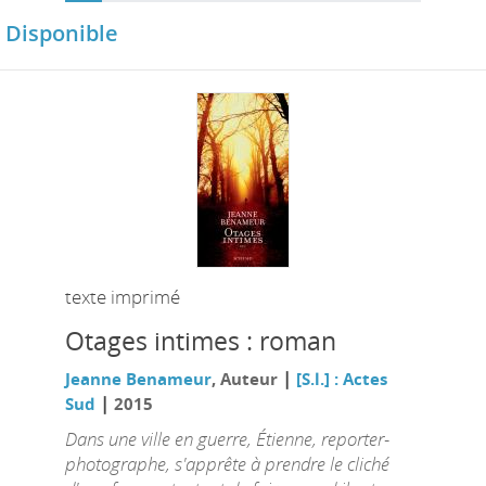
Disponible
texte imprimé
Otages intimes : roman
|
Jeanne Benameur
, Auteur
[S.l.] : Actes
|
Sud
2015
Dans une ville en guerre, Étienne, reporter-
photographe, s'apprête à prendre le cliché