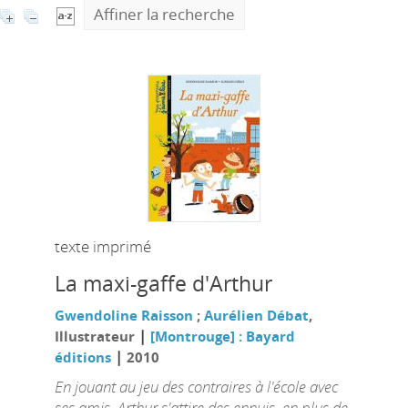
Affiner la recherche
texte imprimé
La maxi-gaffe d'Arthur
Gwendoline Raisson
;
Aurélien Débat
,
|
Illustrateur
[Montrouge] : Bayard
|
éditions
2010
En jouant au jeu des contraires à l'école avec
ses amis, Arthur s'attire des ennuis, en plus de