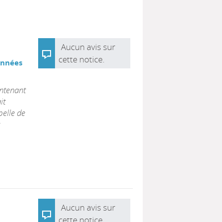
Aucun avis sur
cette notice.
années
intenant
it
belle de
s
Aucun avis sur
cette notice.