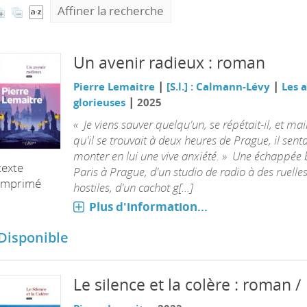
Affiner la recherche
Un avenir radieux : roman
|
|
Pierre Lemaitre
[S.l.] : Calmann-Lévy
Les 
|
glorieuses
2025
« Je viens sauver quelqu'un, se répétait-il, et ma
qu'il se trouvait à deux heures de Prague, il senta
monter en lui une vive anxiété. » Une échappée 
texte
Paris à Prague, d'un studio de radio à des ruelle
imprimé
hostiles, d'un cachot g[...]
Plus d'information...
Disponible
Le silence et la colère : roman /