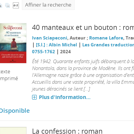
Affiner la recherche
40 manteaux et un bouton : ro
Ivan Sciapeconi
, Auteur ;
Romane Lafore
, Tr
|
|
[S.l.] : Albin Michel
Les Grandes traduction
|
0755-1762
2024
Été 1942. Quarante enfants juifs débarquent à l
Nonantola, dans la province de Modène. Ils ont f
texte
l'Allemagne nazie grâce à une organisation d'ent
imprimé
Accueillis dans une vaste propriété, la villa Emm
jeunes déracinés se lient [...]
Plus d'information...
Disponible
La confession : roman