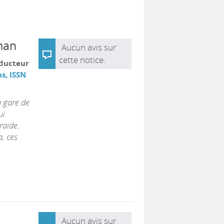
man
Aucun avis sur
cette notice.
aducteur
s, ISSN
a gare de
ui
raide.
a, ces
Aucun avis sur