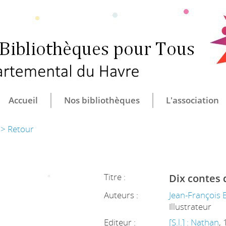
CULTURE ET B
CENTRE DÉ
Accueil
Nos bibliothèques
L'association
> Retour
Titre :
Dix contes 
Auteurs :
Jean-François 
Illustrateur
Editeur :
[S.l.] : Nathan
,