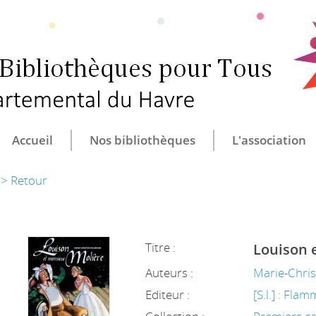
CULTURE ET B
CENTRE DÉ
Accueil
Nos bibliothèques
L'association
> Retour
Titre :
Louison 
Auteurs :
Marie-Chris
Editeur :
[S.l.] : Fla