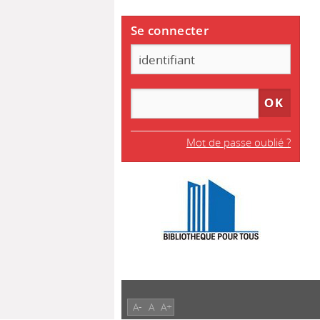
Se connecter
Mot de passe oublié ?
A-
A
A+