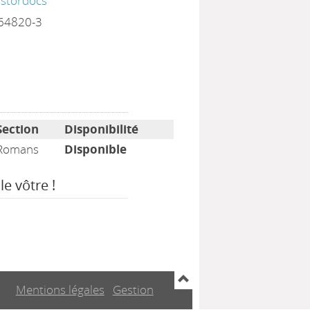
astordocs
64820-3
Section
Disponibilité
Romans
Disponible
le vôtre !
Mentions légales
Gestion