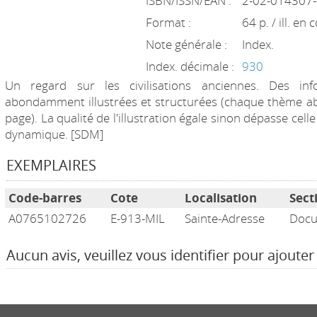
ISBN/ISSN/EAN :
2-02-014307
Format :
64 p. / ill. en
Note générale :
Index.
Index. décimale :
930
Un regard sur les civilisations anciennes. Des info
abondamment illustrées et structurées (chaque thème abo
page). La qualité de l'illustration égale sinon dépasse cell
dynamique. [SDM]
EXEMPLAIRES
Code-barres
Cote
Localisation
Sect
A0765102726
E-913-MIL
Sainte-Adresse
Docu
Aucun avis, veuillez vous identifier pour ajouter 