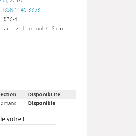
 Sud
, 2018
s), ISSN 1140-3853
01876-4
.) / couv. ill. en coul. / 18 cm
Section
Disponibilité
Romans
Disponible
le vôtre !