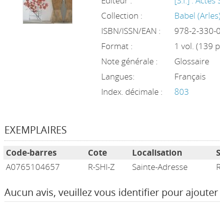
Editeur :
[S.l.] : Actes
Collection :
Babel (Arle
ISBN/ISSN/EAN :
978-2-330-
Format :
1 vol. (139 p
Note générale :
Glossaire
Langues:
Français
Index. décimale :
803
EXEMPLAIRES
Code-barres
Cote
Localisation
A0765104657
R-SHI-Z
Sainte-Adresse
Aucun avis, veuillez vous identifier pour ajouter 