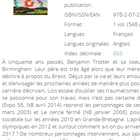
publication :
ISBN/ISSN/EAN :
978-2-07-
Format :
1 vol. (548 
Langues:
Français
Langues originales:
Anglais
Index. décimale :
803
À cinquante ans passés, Benjamin Trotter et sa soeu
Birmingham. Leur père est très âgé alors que leur mère v
déchire à propos du Brexit. Déçus par la vie et leurs amour
et d’envisager les prochaines années de manière plus pos
carrière d’écrivain, Loïs essaie d’oublier ses traumatismes
se passionne pour son travail, mais n’est pas certaine
(Expo 58, NB avril 2014) reprend les personnages de s
mars 2003) et Le cercle fermé (NB janvier 2006) pour
sociétale sur les années 2010 en Grande-Bretagne. L’après
olympiques en 2012 et surtout comment a-t-on pu arriver 
2017 ? De nombreux personnages interviennent, aux opini