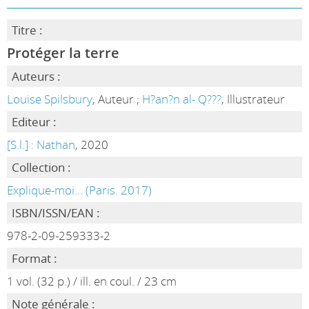
Titre :
Protéger la terre
Auteurs :
Louise Spilsbury
, Auteur ;
H?an?n al- Q???
, Illustrateur
Editeur :
[S.l.] : Nathan
, 2020
Collection :
Explique-moi... (Paris. 2017)
ISBN/ISSN/EAN :
978-2-09-259333-2
Format :
1 vol. (32 p.) / ill. en coul. / 23 cm
Note générale :