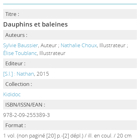
Titre :
Dauphins et baleines
Auteurs :
Sylvie Baussier
, Auteur ;
Nathalie Choux
, Illustrateur ;
Élise Toublanc
, Illustrateur
Editeur :
[S.l.] : Nathan
, 2015
Collection :
Kididoc
ISBN/ISSN/EAN :
978-2-09-255389-3
Format :
1 vol. (non paginé [20] p.-[2] dépl.) / ill. en coul. / 20 cm