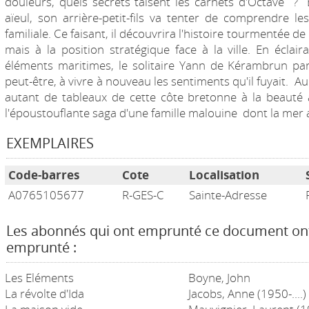
douleurs, quels secrets taisent les carnets d'Octave ?
aïeul, son arrière-petit-fils va tenter de comprendre les
familiale. Ce faisant, il découvrira l'histoire tourmentée 
mais à la position stratégique face à la ville. En éclair
éléments maritimes, le solitaire Yann de Kérambrun par
peut-être, à vivre à nouveau les sentiments qu'il fuyait. A
autant de tableaux de cette côte bretonne à la beauté 
l'époustouflante saga d'une famille malouine dont la mer a 
EXEMPLAIRES
Code-barres
Cote
Localisation
A0765105677
R-GES-C
Sainte-Adresse
Les abonnés qui ont emprunté ce document on
emprunté :
Les Eléments
Boyne, John
La révolte d'Ida
Jacobs, Anne (1950-....)