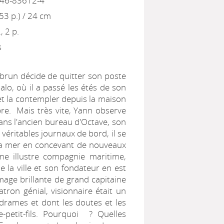
246-83612-4
553 p.) / 24 cm
, 2 p.
s
brun décide de quitter son poste
alo, où il a passé les étés de son
 et la contempler depuis la maison
mbre. Mais très vite, Yann observe
dans l'ancien bureau d'Octave, son
 véritables journaux de bord, il se
 la mer en concevant de nouveaux
e illustre compagnie maritime,
e la ville et son fondateur en est
mage brillante de grand capitaine
tron génial, visionnaire était un
drames et dont les doutes et les
-petit-fils. Pourquoi ? Quelles