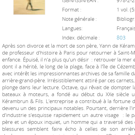
ISBN/ISSN/EAN :
978-2-
Format :
1 vol. (
Note générale :
Bibliogr.
Langues:
Françai
Index. décimale :
803
Après son divorce et la mort de son père, Yann de Kéram
de professeur d'histoire à Paris pour retourner à Saint-M
enfance. Épuisé, il n'a plus qu'un désir : retrouver la mer
dont il a hérité, le long de la plage, face à l'île de Céze
avec intérêt les impressionnantes archives de sa famille 
arrière-grand-père. Irrésistiblement attiré par ces carnets,
plonge dans leur lecture. Octave, qui rêvait de dompter
bateaux à moteurs, a fondé au début du XXe siècle un
Kérambrun & Fils. L'entreprise a contribué à la fortune d
devenu un des principaux notables. Pourtant, derrière l'i
d'industrie s'esquisse rapidement un autre visage : le pa
père et un époux inquiet, un homme qui a traversé des 
blessures semblent faire écho à celles de son arrière