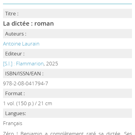
Titre :
La dictée : roman
Auteurs :
Antoine Laurain
Editeur :
[S.l.] : Flammarion
, 2025
ISBN/ISSN/EAN :
978-2-08-041794-7
Format :
1 vol. (150 p.) / 21 cm
Langues:
Français
Zéro ! Benjamin a complètement raté sa dictée. Ses