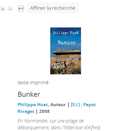
Affiner la recherche
texte imprimé
Bunker
|
Philippe Huet
, Auteur
[S.l.] : Payot
|
Rivages
2008
En Normandie, sur une plage de
débarquement, dans l'hôtel-bar d'Alfred,