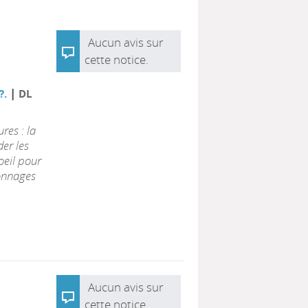
Aucun avis sur
cette notice.
|
?.
DL
res : la
er les
oeil pour
sonnages
Aucun avis sur
cette notice.