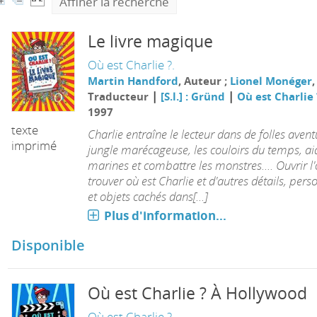
Affiner la recherche
Le livre magique
Où est Charlie ?.
Martin Handford
, Auteur ;
Lionel Monéger
,
|
|
Traducteur
[S.l.] : Gründ
Où est Charlie 
1997
texte
Charlie entraîne le lecteur dans de folles aventu
imprimé
jungle marécageuse, les couloirs du temps, aid
marines et combattre les monstres.... Ouvrir l'
trouver où est Charlie et d'autres détails, per
et objets cachés dans[...]
Plus d'information...
Disponible
Où est Charlie ? À Hollywood
Où est Charlie ?.