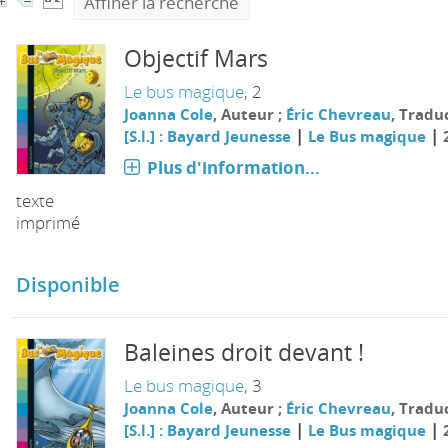
Affiner la recherche
Objectif Mars
Le bus magique
, 2
Joanna Cole
, Auteur ;
Éric Chevreau
, Tradu
|
|
[S.l.] : Bayard Jeunesse
Le Bus magique
Plus d'information...
texte
imprimé
Disponible
Baleines droit devant !
Le bus magique
, 3
Joanna Cole
, Auteur ;
Éric Chevreau
, Tradu
|
|
[S.l.] : Bayard Jeunesse
Le Bus magique